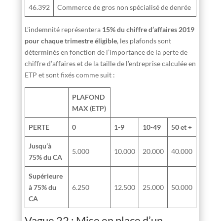
46.392
Commerce de gros non spécialisé de denrée
L’indemnité représentera
15% du chiffre d’affaires 2019
pour chaque trimestre éligible
, les plafonds sont
déterminés en fonction de l’importance de la perte de
chiffre d’affaires et de la taille de l’entreprise calculée en
ETP et sont fixés comme suit :
PLAFOND
MAX (ETP)
PERTE
0
1-9
10-49
50 et +
Jusqu’à
5.000
10.000
20.000
40.000
75% du CA
Supérieure
à 75% du
6.250
12.500
25.000
50.000
CA
Vague 22 : Mise en place d’un