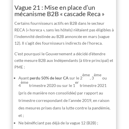
Vague 21 : Mise en place d’un
mécanisme B2B « cascade Reca »
Certains fournisseurs actifs en B2B dans le secteur
RECA (« horeca », sans les hôtels) n’étaient pas éligibles à
l’indemnité destinée au B2B annoncée en mars (vague
12). Il s’agit des fournisseurs indirects de l’horeca.
C’est pourquoi le Gouvernement a décidé d’étendre
cette mesure B2B aux Indépendants (à titre principal) et
PME :
ème
ème
Ayant
perdu 50% de leur CA
sur le 2
, 3
ou
ème
er
4
trimestre 2020 ou sur le 1
trimestre 2021
(pris de manière non consolidée) par rapport au
trimestre correspondant de l’année 2019, en raison
des mesures prises dans la lutte contre la pandémie,
et ;
Ne bénéficiant pas déjà de la vague 12 (B2B) ;