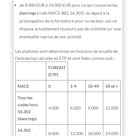
de 8.000 EUR à 24.000 EUR pour ce qui concerne les
dancings
(code NACE-BEL 56.302), eu égard à la
prolongation de la fermeture pour ce secteur, qui ne
dispose actuellement toujours pas de visibilité sur une
éventuelle reprise de son activité.
Les plafonds sont déterminés en fonction de la taille de
l’entreprise calculée en ETP et sont fixés comme suit :
FORFAIT
(ETP)
NACE
0
1-9
10-49
50 et +
Tous les
codes hors
4.000
6.000
9.000
12.000
56.302
(dancings)
56.302
8.000
12.000
18.000
24.000