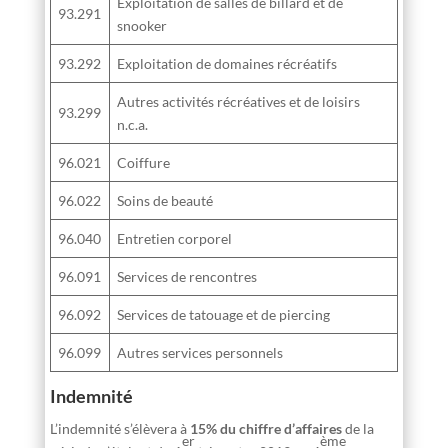
Exploitation de salles de billard et de
93.291
snooker
93.292
Exploitation de domaines récréatifs
Autres activités récréatives et de loisirs
93.299
n.c.a.
96.021
Coiffure
96.022
Soins de beauté
96.040
Entretien corporel
96.091
Services de rencontres
96.092
Services de tatouage et de piercing
96.099
Autres services personnels
Indemnité
L’indemnité s’élèvera à
15% du chiffre d’affaires
de la
er
ème