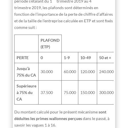
période s’étalant du 1
trimestre 2019 au 4
trimestre 2019, les plafonds sont déterminés en
fonction de l’importance de la perte de chiffre d’affaires
et de la taille de l’entreprise calculée en ETP et sont fixés
comme suit :
PLAFOND
(ETP)
PERTE
0
1-9
10-49
50 et +
Jusqu’à
30.000
60.000
120.000
240.000
75% du CA
Supérieure
à 75% du
37.500
75.000
150.000
300.000
CA
Du montant calculé pour le présent mécanisme
sont
déduites les primes wallonnes perçues
dans le passé, à
savoir les vagues 1 à 16.