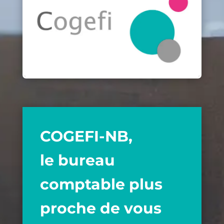
COGEFI-NB,
l
e bureau
comptable plus
proche de vous