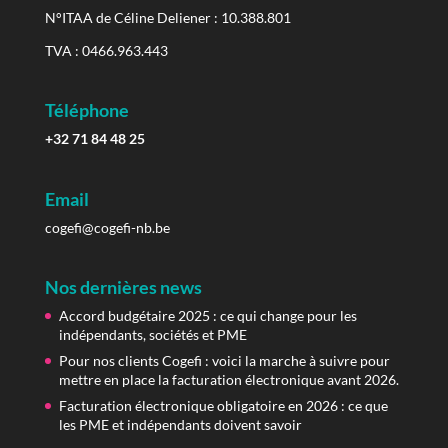
N°ITAA de Céline Deliener : 10.388.801
TVA : 0466.963.443
Téléphone
+32 71 84 48 25
Email
cogefi@cogefi-nb.be
Nos dernières news
Accord budgétaire 2025 : ce qui change pour les
indépendants, sociétés et PME
Pour nos clients Cogefi : voici la marche à suivre pour
mettre en place la facturation électronique avant 2026.
Facturation électronique obligatoire en 2026 : ce que
les PME et indépendants doivent savoir