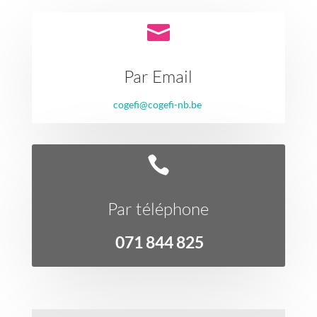

Par Email
cogefi@cogefi-nb.be

Par téléphone
071 844 825