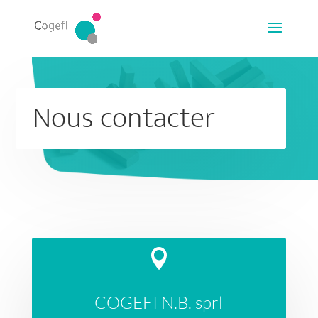
Nous contacter

COGEFI N.B. sprl