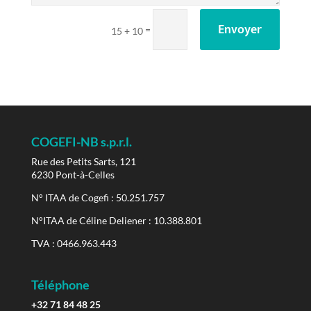
Envoyer
=
15 + 10
COGEFI-NB s.p.r.l.
Rue des Petits Sarts, 121
6230 Pont-à-Celles
N° ITAA de Cogefi : 50.251.757
N°ITAA de Céline Deliener : 10.388.801
TVA : 0466.963.443
Téléphone
+32 71 84 48 25