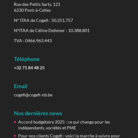
Rue des Petits Sarts, 121
6230 Pont-à-Celles
N° ITAA de Cogefi : 50.251.757
N°ITAA de Céline Deliener : 10.388.801
TVA : 0466.963.443
Téléphone
+32 71 84 48 25
Email
cogefi@cogefi-nb.be
Nos dernières news
Accord budgétaire 2025 : ce qui change pour les
indépendants, sociétés et PME
Pour nos clients Cogefi : voici la marche à suivre pour