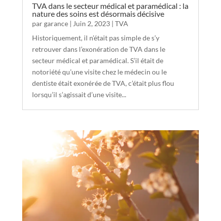
TVA dans le secteur médical et paramédical : la
nature des soins est désormais décisive
par
garance
|
Juin 2, 2023
|
TVA
Historiquement, il n’était pas simple de s’y
retrouver dans l’exonération de TVA dans le
secteur médical et paramédical. S’il était de
notoriété qu’une visite chez le médecin ou le
dentiste était exonérée de TVA, c’était plus flou
lorsqu’il s’agissait d’une visite...