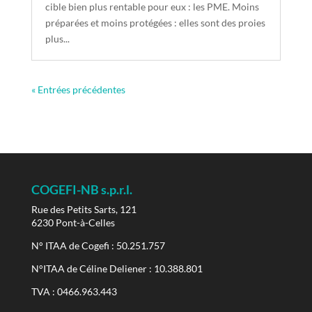
cible bien plus rentable pour eux : les PME. Moins
préparées et moins protégées : elles sont des proies
plus...
« Entrées précédentes
COGEFI-NB s.p.r.l.
Rue des Petits Sarts, 121
6230 Pont-à-Celles
N° ITAA de Cogefi : 50.251.757
N°ITAA de Céline Deliener : 10.388.801
TVA : 0466.963.443