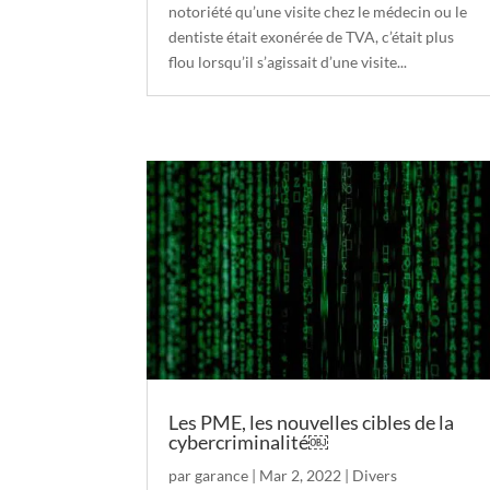
notoriété qu’une visite chez le médecin ou le
dentiste était exonérée de TVA, c’était plus
flou lorsqu’il s’agissait d’une visite...
Les PME, les nouvelles cibles de la
cybercriminalité￼
par
garance
|
Mar 2, 2022
|
Divers